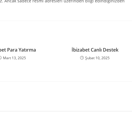
iz. Ancak sadece resmi adresleri üzerinden bilgi edindiğinizden
bet Para Yatırma
İbizabet Canlı Destek
Mart 13, 2025
Şubat 10, 2025