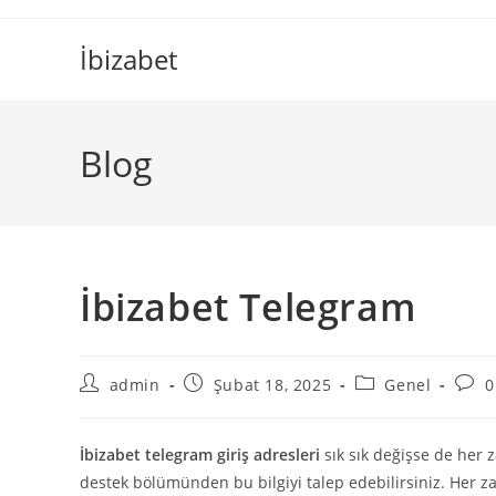
Skip
to
İbizabet
content
Blog
İbizabet Telegram
Post
Post
Post
Post
admin
Şubat 18, 2025
Genel
0
author:
published:
category:
comm
İbizabet telegram giriş adresleri
sık sık değişse de her z
destek bölümünden bu bilgiyi talep edebilirsiniz. Her z