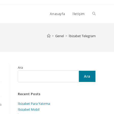
Toggle
Anasayfa
İletişim
website
>
Genel
>
İbizabet Telegram
search
Ara
Ara
Recent Posts
İbizabet Para Yatırma
ı
İbizabet Mobil